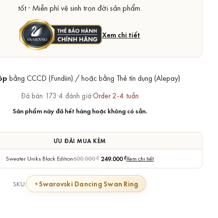
tốt · Miễn phí vệ sinh trọn đời sản phẩm.
Xem chi tiết
óp
bằng CCCD (Fundiin) / hoặc bằng Thẻ tín dụng (Alepay)
Đã bán 173
·
4 đánh giá
·
Order 2-4 tuần
Sản phẩm này đã hết hàng hoặc không có sẵn.
ƯU ĐÃI MUA KÈM
Sweater Uniks Black Edition
600.000
₫
249.000
₫
Xem chi tiết
Swarovski Dancing Swan Ring
SKU: