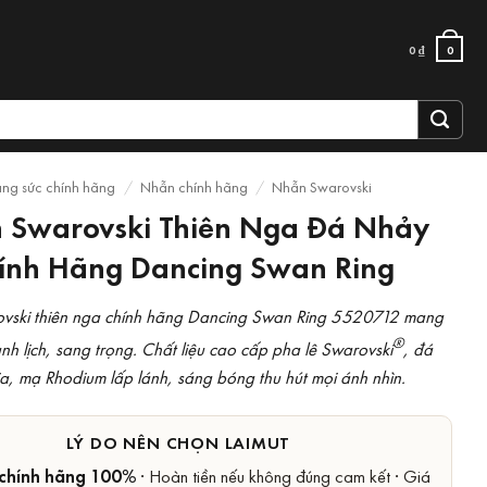
0
₫
0
ang sức chính hãng
/
Nhẫn chính hãng
/
Nhẫn Swarovski
 Swarovski Thiên Nga Đá Nhảy
ính Hãng Dancing Swan Ring
vski thiên nga chính hãng Dancing Swan Ring 5520712 mang
®
hanh lịch, sang trọng. Chất liệu cao cấp pha lê Swarovski
, đá
ia, mạ Rhodium lấp lánh, sáng bóng thu hút mọi ánh nhìn.
LÝ DO NÊN CHỌN LAIMUT
chính hãng 100%
· Hoàn tiền nếu không đúng cam kết · Giá