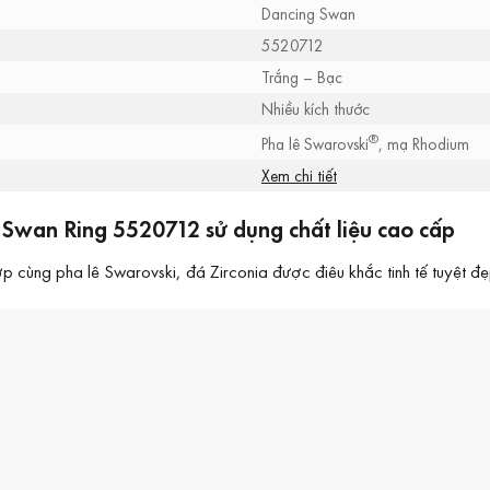
Dancing Swan
5520712
Trắng – Bạc
Nhiều kích thước
®
Pha lê Swarovski
, mạ Rhodium
Xem chi tiết
Swan Ring 5520712 sử dụng chất liệu cao cấp
 cùng pha lê Swarovski, đá Zirconia được điêu khắc tinh tế tuyệt đẹ