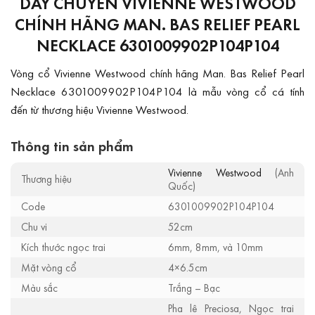
DÂY CHUYỀN VIVIENNE WESTWOOD
CHÍNH HÃNG MAN. BAS RELIEF PEARL
NECKLACE 6301009902P104P104
Vòng cổ Vivienne Westwood chính hãng Man. Bas Relief Pearl
Necklace 6301009902P104P104 là mẫu vòng cổ cá tính
đến từ thương hiệu Vivienne Westwood.
Thông tin sản phẩm
Vivienne Westwood
(Anh
Thương hiệu
Quốc)
Code
6301009902P104P104
Chu vi
52cm
Kích thước ngọc trai
6mm, 8mm, và 10mm
Mặt vòng cổ
4×6.5cm
Màu sắc
Trắng – Bạc
Pha lê Preciosa, Ngọc trai