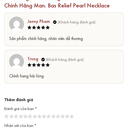
Chính Hãng Man. Bas Relief Pearl Necklace
Jenny Pham
Được xếp
5
Sản phẩm chính hãng, nhân viên dễ thương
hạng
5
sao
Trung
Được xếp
5
Chính hang hài lòng
hạng
5
sao
Thêm đánh giá
Đánh giá của bạn
*
Nhận xét của bạn
*