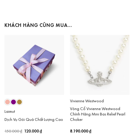
KHÁCH HÀNG CŨNG MUA…
Vivienne Westwood
Vòng Cổ Vivienne Westwood
Laimut
Chính Hãng Mini Bas Relief Pearl
Dịch Vụ Gói Quà Chất Lượng Cao
Choker
Giá
120.000
₫
Giá
8.190.000
₫
150.000
₫