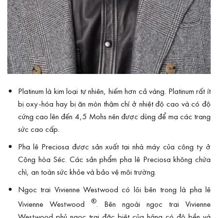
Platinum là kim loại tự nhiên, hiếm hơn cả vàng. Platinum rất ít
bị oxy-hóa hay bị ăn mòn thậm chí ở nhiệt độ cao và có độ
cứng cao lên đến 4,5 Mohs nên được dùng để mạ các trang
sức cao cấp.
Pha lê Preciosa được sản xuất tại nhà máy của công ty ở
Cộng hòa Séc. Các sản phẩm pha lê Preciosa không chứa
chì, an toàn sức khỏe và bảo vệ môi trường.
Ngọc trai Vivienne Westwood có lõi bên trong là pha lê
®
Vivienne Westwood
. Bên ngoài ngọc trai Vivienne
Westwood phủ ngọc trai đặc biệt của hãng có độ bền và