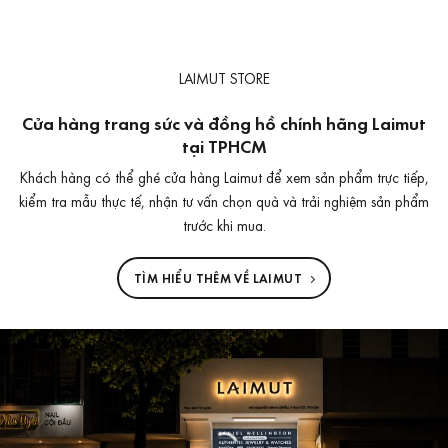
gốc
hiện
là:
tại
150.000 ₫.
là:
120.000 ₫.
LAIMUT STORE
Cửa hàng trang sức và đồng hồ chính hãng Laimut
tại TPHCM
Khách hàng có thể ghé cửa hàng Laimut để xem sản phẩm trực tiếp,
kiểm tra mẫu thực tế, nhận tư vấn chọn quà và trải nghiệm sản phẩm
trước khi mua.
TÌM HIỂU THÊM VỀ LAIMUT