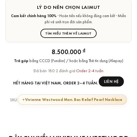
LÝ DO NÊN CHỌN LAIMUT
Cam kết chính hãng 100%
· Hoàn tiền nếu không đúng cam kết · Miễn
phí vệ sinh trọn đời sản phẩm.
TÌM HIỂU THÊM VỀ LAIMUT
₫
8.500.000
Trả góp
bằng CCCD (Fundiin) / hoặc bằng Thẻ tín dụng (Alepay)
Đã bán 180
·
2 đánh giá
·
Order 2-4 tuần
LIÊN HỆ
HẾT HÀNG TẠI VIỆT NAM, ORDER 2–4 TUẦN.
Vivienne Westwood Man. Bas Relief Pearl Necklace
SKU: