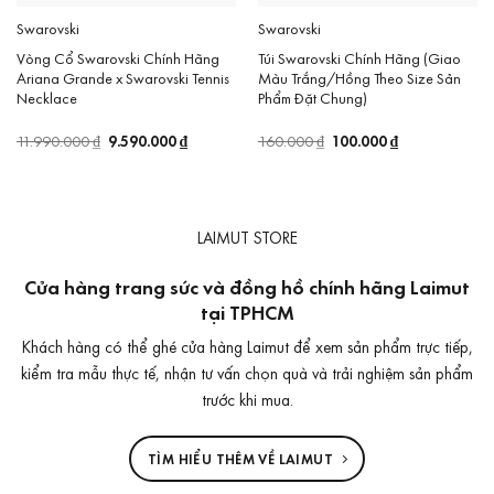
Swarovski
Swarovski
Vòng Cổ Swarovski Chính Hãng
Túi Swarovski Chính Hãng (Giao
Ariana Grande x Swarovski Tennis
Màu Trắng/Hồng Theo Size Sản
Necklace
Phẩm Đặt Chung)
Giá
9.590.000
₫
Giá
Giá
100.000
₫
Giá
11.990.000
₫
160.000
₫
gốc
hiện
gốc
hiện
là:
tại
là:
tại
11.990.000 ₫.
là:
160.000 ₫.
là:
9.590.000 ₫.
100.000 ₫.
LAIMUT STORE
Cửa hàng trang sức và đồng hồ chính hãng Laimut
tại TPHCM
Khách hàng có thể ghé cửa hàng Laimut để xem sản phẩm trực tiếp,
kiểm tra mẫu thực tế, nhận tư vấn chọn quà và trải nghiệm sản phẩm
trước khi mua.
TÌM HIỂU THÊM VỀ LAIMUT