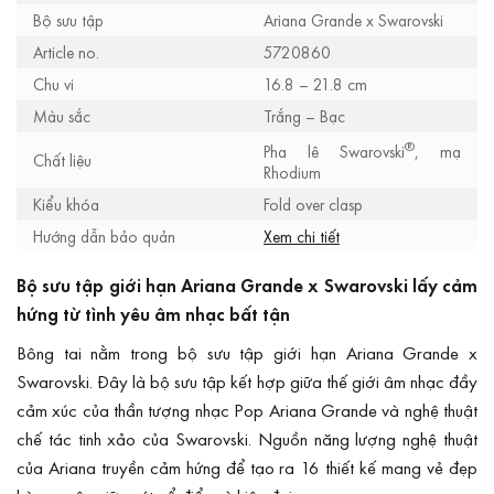
Bộ sưu tập
Ariana Grande x Swarovski
Article no.
5720860
Chu vi
16.8 – 21.8 cm
Màu sắc
Trắng – Bạc
®
Pha lê Swarovski
, mạ
Chất liệu
Rhodium
Kiểu khóa
Fold over clasp
Hướng dẫn bảo quản
Xem chi tiết
Bộ sưu tập giới hạn Ariana Grande x Swarovski lấy cảm
hứng từ tình yêu âm nhạc bất tận
Bông tai nằm trong bộ sưu tập giới hạn Ariana Grande x
Swarovski. Đây là bộ sưu tập kết hợp giữa thế giới âm nhạc đầy
cảm xúc của thần tượng nhạc Pop Ariana Grande và nghệ thuật
chế tác tinh xảo của Swarovski. Nguồn năng lượng nghệ thuật
của Ariana truyền cảm hứng để tạo ra 16 thiết kế mang vẻ đẹp