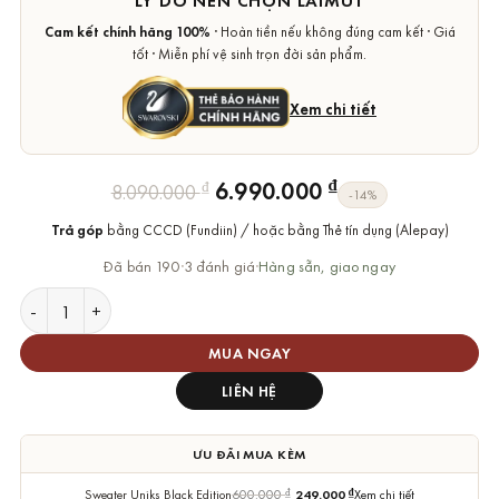
LÝ DO NÊN CHỌN LAIMUT
Cam kết chính hãng 100%
· Hoàn tiền nếu không đúng cam kết · Giá
tốt · Miễn phí vệ sinh trọn đời sản phẩm.
Xem chi tiết
Giá
Giá
₫
6.990.000
₫
8.090.000
-14%
gốc
hiện
Trả góp
bằng CCCD (Fundiin) / hoặc bằng Thẻ tín dụng (Alepay)
là:
tại
8.090.000 ₫.
là:
Đã bán 190
·
3 đánh giá
·
Hàng sẵn, giao ngay
6.990.000 ₫.
Vòng Tay Swarovski Chính Hãng Ariana Grande x Swarovski Te
MUA NGAY
LIÊN HỆ
ƯU ĐÃI MUA KÈM
Sweater Uniks Black Edition
600.000
₫
249.000
₫
Xem chi tiết