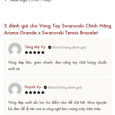
3 đánh giá cho
Vòng Tay Swarovski Chính Hãng
Ariana Grande x Swarovski Tennis Bracelet
Tăng Mỹ Vy
Được xếp
5
Vòng đẹp lắm, giao nhanh, đeo nặng tay chất lượng chuẩn
hạng
5
sao
auth nè
Huỳnh Vy
Được xếp
5
Vòng đẹp xuất sắc lun, ko điểm nào để chê hết. Mua nguyên
hạng
5
sao
bộ đeo để đi tiệc mà ai cũng nghĩ kim cương mấy trăm triệu