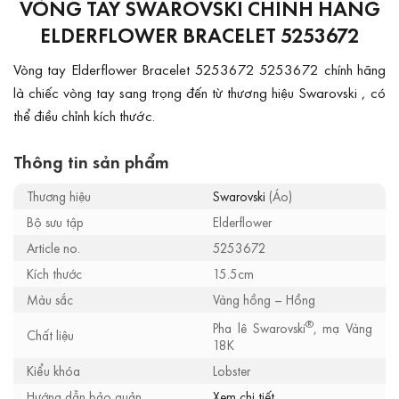
VÒNG TAY SWAROVSKI CHÍNH HÃNG
ELDERFLOWER BRACELET 5253672
Vòng tay Elderflower Bracelet 5253672 5253672 chính hãng
là chiếc vòng tay sang trọng đến từ thương hiệu Swarovski , có
thể điều chỉnh kích thước.
Thông tin sản phẩm
Thương hiệu
Swarovski
(Áo)
Bộ sưu tập
Elderflower
Article no.
5253672
Kích thước
15.5cm
Màu sắc
Vàng hồng – Hồng
®
Pha lê Swarovski
, mạ Vàng
Chất liệu
18K
Kiểu khóa
Lobster
Hướng dẫn bảo quản
Xem chi tiết