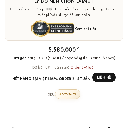
LÝ DO NÊN CHỌN LAIMUT
Cam kết chính hãng 100%
· Hoàn tiền nếu không chính hãng · Giá tốt ·
Miễn phí vệ sinh trọn đời sản phẩm.
Xem chi tiết
₫
5.580.000
Trả góp
bằng CCCD (Fundiin) / hoặc bằng Thẻ tín dụng (Alepay)
Đã bán 89
·
1 đánh giá
·
Order 2-4 tuần
LIÊN HỆ
HẾT HÀNG TẠI VIỆT NAM, ORDER 2–4 TUẦN.
5253672
SKU: