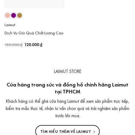
Laimut
Dịch Vụ Gói Quà Chất Lượng Cao
Giá
120.000
₫
Giá
150.000
₫
gốc
hiện
là:
tại
150.000 ₫.
là:
120.000 ₫.
LAIMUT STORE
Cửa hàng trang sức và đồng hồ chính hãng Laimut
tại TPHCM
Khách hàng có thể ghé cửa hàng Laimut để xem sản phẩm trực tiếp,
kiểm tra mẫu thực tế, nhận tư vấn chọn quà và trải nghiệm sản phẩm
trước khi mua.
TÌM HIỂU THÊM VỀ LAIMUT