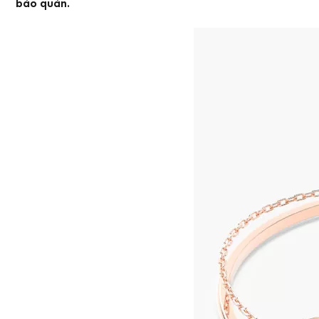
bảo quản
.