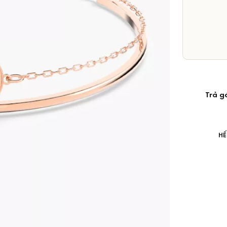
Trả g
HẾ