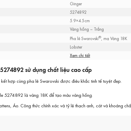
Ginger
5274892
5.9×4.5cm
Vàng hồng – Trắng
®
Pha lê Swarovski
, mạ Vàng 18K
Lobster
Xem chi tiết
5274892 sử dụng chất liệu cao cấp
ết hợp cùng pha lê Swarovski được điêu khắc tinh tế tuyệt đẹp.
gle 5274892 là vàng 18K để tạo màu vàng hồng.
tens, Áo. Công thức chính xác và tỷ lệ thạch anh, cát và khoáng chất