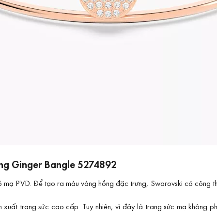
ãng Ginger Bangle 5274892
ỏ mạ PVD. Để tạo ra màu vàng hồng đặc trưng, Swarovski có công th
ất trang sức cao cấp. Tuy nhiên, vì đây là trang sức mạ không phả