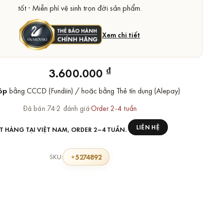
tốt · Miễn phí vệ sinh trọn đời sản phẩm.
Xem chi tiết
₫
3.600.000
óp
bằng CCCD (Fundiin) / hoặc bằng Thẻ tín dụng (Alepay)
Đã bán 74
·
2 đánh giá
·
Order 2-4 tuần
LIÊN HỆ
T HÀNG TẠI VIỆT NAM, ORDER 2–4 TUẦN.
5274892
SKU: