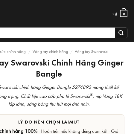
0
₫
0
 sức chính hãng
/
Vòng tay chính hãng
/
Vòng tay Swarovski
ay Swarovski Chính Hãng Ginger
Bangle
Swarovski chính hãng Ginger Bangle 5274892 mang thiết kế
®
sang trọng. Chất liệu cao cấp pha lê Swarovski
, mạ Vàng 18K
lấp lánh, sáng bóng thu hút mọi ánh nhìn.
LÝ DO NÊN CHỌN LAIMUT
chính hãng 100%
· Hoàn tiền nếu không đúng cam kết · Giá