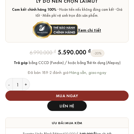
LÝ DO NÊN CHỌN LAIMUT
Cam kết chính hãng 100%
· Hoàn tiền nếu không đúng cam kết · Giá
tốt · Miễn phí vệ sinh trọn đời sản phẩm.
Xem chi tiết
Giá
Giá
₫
5.590.000
₫
6.990.000
-20%
gốc
hiện
Trả góp
bằng CCCD (Fundiin) / hoặc bằng Thẻ tín dụng (Alepay)
là:
tại
6.990.000 ₫.
là:
Đã bán 189
·
2 đánh giá
·
Hàng sẵn, giao ngay
5.590.000 ₫.
Vòng Tay Swarovski Chính Hãng Stone Bangle số lượng
MUA NGAY
LIÊN HỆ
ƯU ĐÃI MUA KÈM
Sweater Uniks Black Edition
600.000
₫
249.000
₫
Xem chi tiết