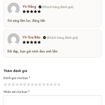
Vũ Hằng
Được xếp
5
Đá sáng lắm lun, đáng tiền
hạng
5
sao
Vũ Gia Bảo
Được xếp
5
Rất đẹp, bạn gái mình đeo xinh lắm
hạng
5
sao
Thêm đánh giá
Đánh giá của bạn
*
Nhận xét của bạn
*