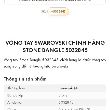
5032845
SKU:
VÒNG TAY SWAROVSKI CHÍNH HÃNG
STONE BANGLE 5032845
Vòng tay Stone Bangle 5032845 chính hãng là chiếc vòng tay
sang trọng đến từ thương hiệu Swarovski.
Thông tin sản phẩm
Thương hiệu
Swarovski
(Áo)
Bộ sưu tập
Stone
Article no.
5032845
Chu vi
5.4 x 4.8 cm (Size S)