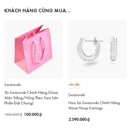
KHÁCH HÀNG CŨNG MUA…
Swarovski
Túi Swarovski Chính Hãng (Giao
Swarovski
Màu Trắng/Hồng Theo Size Sản
Hoa Tai Swarovski Chính Hãng
Phẩm Đặt Chung)
Stone Hoop Earrings
Giá
100.000
₫
Giá
160.000
₫
gốc
hiện
2.390.000
₫
là:
tại
160.000 ₫.
là:
100.000 ₫.