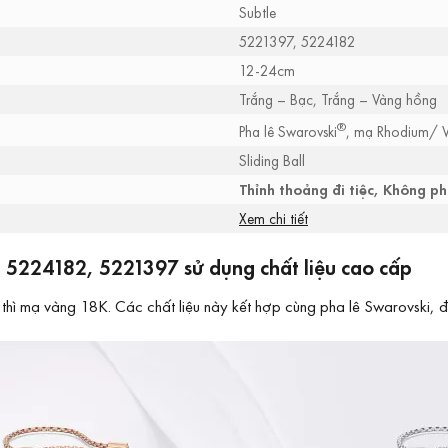
Subtle
5221397, 5224182
12-24cm
Trắng – Bạc, Trắng – Vàng hồng
®
Pha lê Swarovski
, mạ Rhodium/ 
Sliding Ball
Thỉnh thoảng đi tiệc, Không 
Xem chi tiết
t 5224182, 5221397 sử dụng chất liệu cao cấp
 mạ vàng 18K. Các chất liệu này kết hợp cùng pha lê Swarovski, đá 