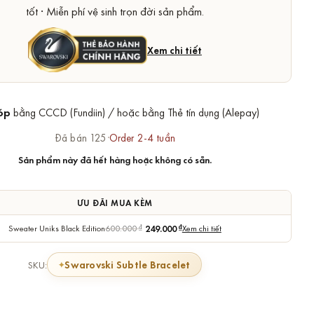
tốt · Miễn phí vệ sinh trọn đời sản phẩm.
Xem chi tiết
óp
bằng CCCD (Fundiin) / hoặc bằng Thẻ tín dụng (Alepay)
Đã bán 125
·
Order 2-4 tuần
Sản phẩm này đã hết hàng hoặc không có sẵn.
ƯU ĐÃI MUA KÈM
Sweater Uniks Black Edition
600.000
₫
249.000
₫
Xem chi tiết
Swarovski Subtle Bracelet
SKU: