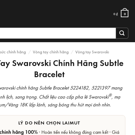
0
₫
0
 sức chính hãng
/
Vòng tay chính hãng
/
Vòng tay Swarovski
ay Swarovski Chính Hãng Subtle
Bracelet
warovski chính hãng Subtle Bracelet 5224182, 5221397 mang
®
anh lịch, sang trọng. Chất liệu cao cấp pha lê Swarovski
, mạ
um/Vàng 18K lấp lánh, sáng bóng thu hút mọi ánh nhìn.
LÝ DO NÊN CHỌN LAIMUT
chính hãng 100%
· Hoàn tiền nếu không đúng cam kết · Giá