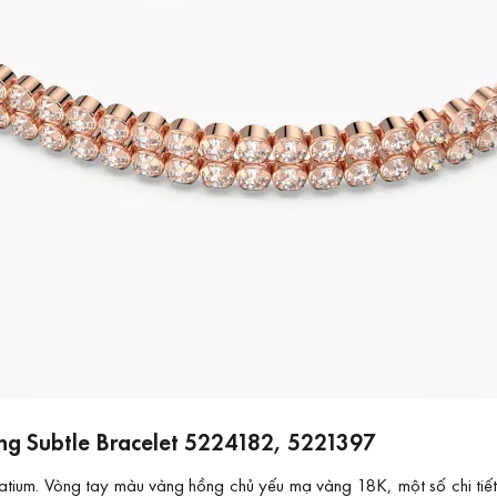
ãng Subtle Bracelet 5224182, 5221397
latium. Vòng tay màu vàng hồng chủ yếu mạ vàng 18K, một số chi ti