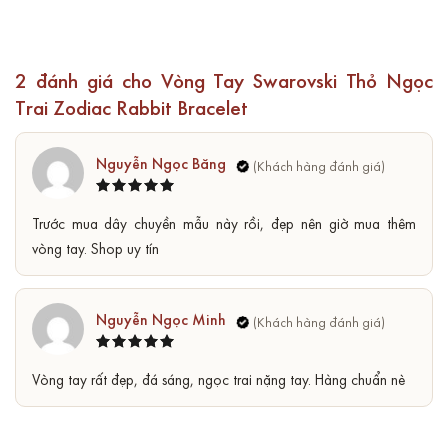
2 đánh giá cho
Vòng Tay Swarovski Thỏ Ngọc
Trai Zodiac Rabbit Bracelet
Nguyễn Ngọc Băng
Được xếp
5
Trước mua dây chuyền mẫu này rồi, đẹp nên giờ mua thêm
hạng
5
sao
vòng tay. Shop uy tín
Nguyễn Ngọc Minh
Được xếp
5
Vòng tay rất đẹp, đá sáng, ngọc trai nặng tay. Hàng chuẩn nè
hạng
5
sao