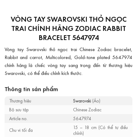
VÒNG TAY SWAROVSKI THỎ NGỌC
TRAI CHÍNH HÃNG ZODIAC RABBIT
BRACELET 5647974
Vòng tay Swarovski thỏ ngọc trai Chinese Zodiac bracelet,
Rabbit and carrot, Multicolored, Gold-tone plated 5647974
chính hãng là chiếc vòng tay sang trọng đến từ thương hiệu
Swarovski, có thể điều chỉnh kích thước.
Thông tin sản phẩm
Thương hiệu
Swarovski
(Áo)
Bộ sưu tập
Chinese Zodiac
Article no.
5647974
15 – 18 cm (Có thể tự điều
Chu vi tối đa
chỉnh)