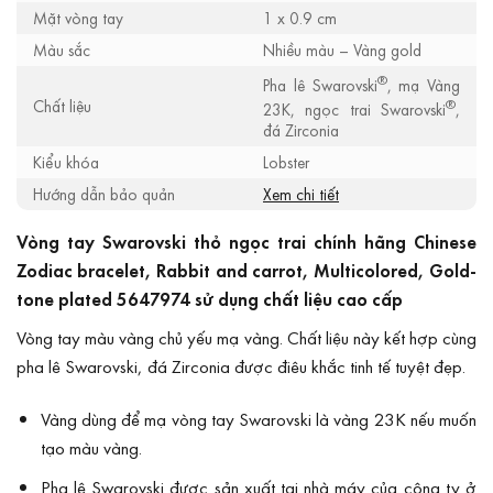
Mặt vòng tay
1 x 0.9 cm
Màu sắc
Nhiều màu – Vàng gold
®
Pha lê Swarovski
, mạ Vàng
Chất liệu
®
23K, ngọc trai Swarovski
,
đá Zirconia
Kiểu khóa
Lobster
Hướng dẫn bảo quản
Xem chi tiết
Vòng tay Swarovski thỏ ngọc trai chính hãng Chinese
Zodiac bracelet, Rabbit and carrot, Multicolored, Gold-
tone plated 5647974 sử dụng chất liệu cao cấp
Vòng tay màu vàng chủ yếu mạ vàng. Chất liệu này kết hợp cùng
pha lê Swarovski, đá Zirconia được điêu khắc tinh tế tuyệt đẹp.
Vàng dùng để mạ vòng tay Swarovski là vàng 23K nếu muốn
tạo màu vàng.
Pha lê Swarovski được sản xuất tại nhà máy của công ty ở