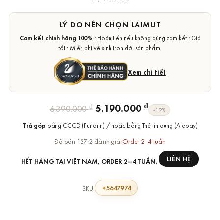
LÝ DO NÊN CHỌN LAIMUT
Cam kết chính hãng 100%
· Hoàn tiền nếu không đúng cam kết · Giá
tốt · Miễn phí vệ sinh trọn đời sản phẩm.
Xem chi tiết
Giá
Giá
₫
5.190.000
₫
6.390.000
-19%
gốc
hiện
Trả góp
bằng CCCD (Fundiin) / hoặc bằng Thẻ tín dụng (Alepay)
là:
tại
6.390.000 ₫.
là:
Đã bán 127
·
2 đánh giá
·
Order 2-4 tuần
5.190.000 ₫.
LIÊN HỆ
HẾT HÀNG TẠI VIỆT NAM, ORDER 2–4 TUẦN.
5647974
SKU: