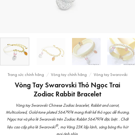
Trang sức chính hãng
/
Vòng tay chính hãng
/
Vòng tay Swarovski
Vòng Tay Swarovski Thỏ Ngọc Trai
Zodiac Rabbit Bracelet
Vòng tay Swarovski Chinese Zodiac bracelet, Rabbit and carrot,
Multicolored, Gold-tone plated 5647974 mang thiết kế thỏ ngọc dễ thương.
Ngọc trai và pha lê Swarovski trên Zodiac Rabbit 5647974 đặc biệt. . Chất
®
liệu cao cấp pha lê Swarovski
, mạ Vàng 23K lấp lánh, sáng bóng thu hút
mọi ánh nhìn.