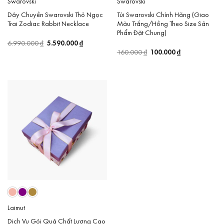
Swarovski
Swarovski
Dây Chuyền Swarovski Thỏ Ngọc
Túi Swarovski Chính Hãng (Giao
Trai Zodiac Rabbit Necklace
Màu Trắng/Hồng Theo Size Sản
Phẩm Đặt Chung)
Giá
5.590.000
₫
Giá
6.990.000
₫
gốc
hiện
Giá
100.000
₫
Giá
160.000
₫
là:
tại
gốc
hiện
6.990.000 ₫.
là:
là:
tại
5.590.000 ₫.
160.000 ₫.
là:
100.000 ₫.
Laimut
Dịch Vụ Gói Quà Chất Lượng Cao