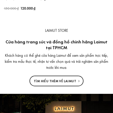
Giá
120.000
₫
Giá
150.000
₫
gốc
hiện
là:
tại
150.000 ₫.
là:
120.000 ₫.
LAIMUT STORE
Cửa hàng trang sức và đồng hồ chính hãng Laimut
tại TPHCM
Khách hàng có thể ghé cửa hàng Laimut để xem sản phẩm trực tiếp,
kiểm tra mẫu thực tế, nhận tư vấn chọn quà và trải nghiệm sản phẩm
trước khi mua.
TÌM HIỂU THÊM VỀ LAIMUT