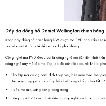
Dây da đồng hồ Daniel Wellington chính hãng 
Khóa dây đồng hồ chính hãng DW được
mạ PVD
cao cấp nên rấ
xoa nhẹ một ít cồn y tế để xem có bị phai không.
Công nghệ mạ PVD được coi là công nghệ mạ tiên tiến nhất hiện n
công nghệ này mà lớp mạ đẹp, có độ bền rất cao, rất khó bị pha
Cho lớp mạ có độ bám dính tuyệt vời, bền màu theo thời gian
Điều này cũng giúp cho đồng hồ chính hãng chống chọi tốt hơn
Nước mạ mịn, sáng bóng, sang trọng.
Công nghệ PVD được biết đến là công nghệ sạch, an toàn và thâ