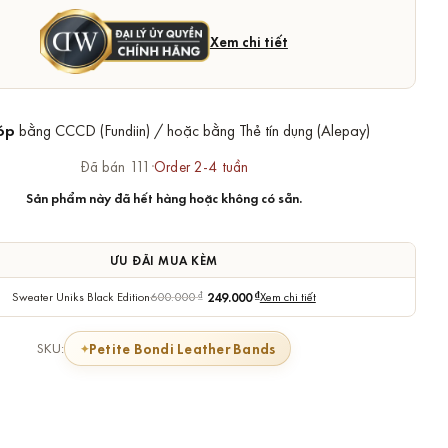
Xem chi tiết
óp
bằng CCCD (Fundiin) / hoặc bằng Thẻ tín dụng (Alepay)
Đã bán 111
·
Order 2-4 tuần
Sản phẩm này đã hết hàng hoặc không có sẵn.
ƯU ĐÃI MUA KÈM
Sweater Uniks Black Edition
600.000
₫
249.000
₫
Xem chi tiết
Petite Bondi Leather Bands
SKU: