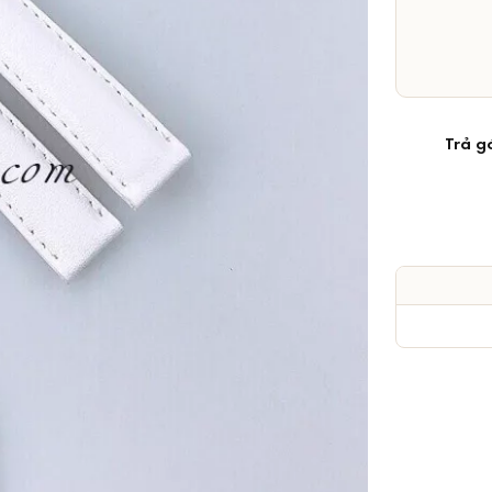
Trả g