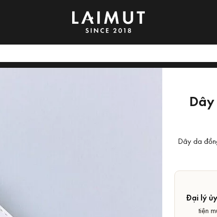
Dây 
Dây da đồng 
Đại lý ủ
tiện m