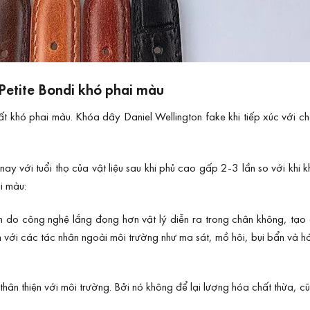
Petite Bondi khó phai màu
t khó phai màu. Khóa dây Daniel Wellington fake khi tiếp xúc với ch
ay với tuổi thọ của vật liệu sau khi phủ cao gấp 2-3 lần so với kh
i màu:
 do công nghệ lắng đọng hơn vật lý diễn ra trong chân không, tạo 
 với các tác nhân ngoài môi trường như ma sát, mồ hôi, bụi bẩn và h
n thiện với môi trường. Bởi nó không để lại lượng hóa chất thừa, cũn