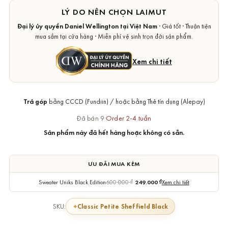
LÝ DO NÊN CHỌN LAIMUT
Đại lý ủy quyền Daniel Wellington tại Việt Nam
· Giá tốt · Thuận tiện
mua sắm tại cửa hàng · Miễn phí vệ sinh trọn đời sản phẩm.
Xem chi tiết
Trả góp
bằng CCCD (Fundiin) / hoặc bằng Thẻ tín dụng (Alepay)
Đã bán 9
·
Order 2-4 tuần
Sản phẩm này đã hết hàng hoặc không có sẵn.
ƯU ĐÃI MUA KÈM
Sweater Uniks Black Edition
600.000
₫
249.000
₫
Xem chi tiết
Classic Petite Sheffield Black
SKU: