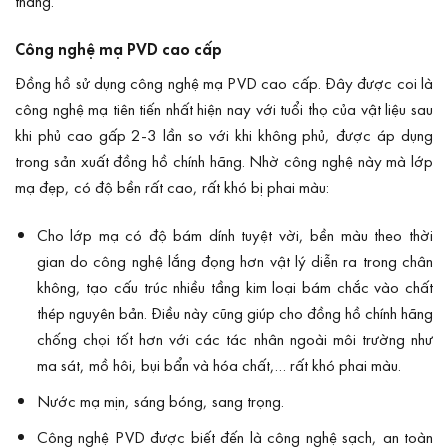
tháng.
Công nghệ mạ PVD cao cấp
Đồng hồ sử dụng công nghệ mạ PVD cao cấp. Đây được coi là
công nghệ mạ tiên tiến nhất hiện nay với tuổi thọ của vật liệu sau
khi phủ cao gấp 2-3 lần so với khi không phủ, được áp dụng
trong sản xuất đồng hồ chính hãng. Nhờ công nghệ này mà lớp
mạ đẹp, có độ bền rất cao, rất khó bị phai màu:
Cho lớp mạ có độ bám dính tuyệt vời, bền màu theo thời
gian do công nghệ lắng đọng hơn vật lý diễn ra trong chân
không, tạo cấu trúc nhiều tầng kim loại bám chắc vào chất
thép nguyên bản. Điều này cũng giúp cho đồng hồ chính hãng
chống chọi tốt hơn với các tác nhân ngoài môi trường như
ma sát, mồ hôi, bụi bẩn và hóa chất,… rất khó phai màu.
Nước mạ mịn, sáng bóng, sang trọng.
Công nghệ PVD được biết đến là công nghệ sạch, an toàn