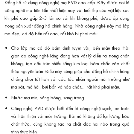
Đồng hồ sử dụng công nghệ mạ PVD cao cấp. Đây được coi là
công nghệ mạ tiên tiến nhất hiện nay với tuổi thọ của vật liệu sau
khi phủ cao gấp 2-3 lần so với khi không phủ, được áp dụng
trong sản xuất đồng hồ chính hãng. Nhờ công nghệ này mà lớp
mạ đẹp, có độ bền rất cao, rất khó bị phai màu:
Cho lớp mạ có độ bám dính tuyệt vời, bền màu theo thời
gian do công nghệ lắng đọng hơn vật lý diễn ra trong chân
không, tạo cấu trúc nhiều tầng kim loại bám chắc vào chất
thép nguyên bản. Điều này cũng giúp cho đồng hồ chính hãng
chống chọi tốt hơn với các tác nhân ngoài môi trường như
ma sát, mồ hôi, bụi bẩn và hóa chất,… rất khó phai màu.
Nước mạ mịn, sáng bóng, sang trọng.
Công nghệ PVD được biết đến là công nghệ sạch, an toàn
và thân thiện với môi trường. Bởi nó không để lại lượng hóa
chất thừa, cũng không tạo ra chất độc hại nào trong quá
trình thực hiện.