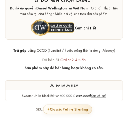
LÝ DO NÊN CHỌN LAIMUT
Đại lý ủy quyền Daniel Wellington tại Việt Nam
· Giá tốt · Thuận tiện
mua sắm tại cửa hàng · Miễn phí vệ sinh trọn đời sản phẩm.
Xem chi tiết
Trả góp
bằng CCCD (Fundiin) / hoặc bằng Thẻ tín dụng (Alepay)
Đã bán 51
·
Order 2-4 tuần
Sản phẩm này đã hết hàng hoặc không có sẵn.
ƯU ĐÃI MUA KÈM
Sweater Uniks Black Edition
600.000
₫
249.000
₫
Xem chi tiết
Classic Petite Sterling
SKU: