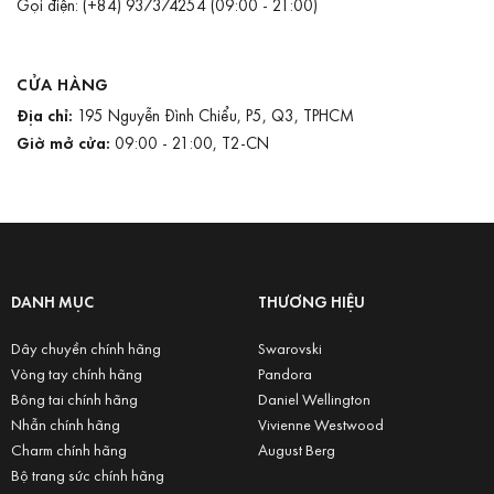
Gọi điện:
(+84) 937374254
(09:00 - 21:00)
CỬA HÀNG
Địa chỉ:
195 Nguyễn Đình Chiểu, P5, Q3, TPHCM
Giờ mở cửa:
09:00 - 21:00, T2-CN
DANH MỤC
THƯƠNG HIỆU
Dây chuyền chính hãng
Swarovski
Vòng tay chính hãng
Pandora
Bông tai chính hãng
Daniel Wellington
Nhẫn chính hãng
Vivienne Westwood
Charm chính hãng
August Berg
Bộ trang sức chính hãng