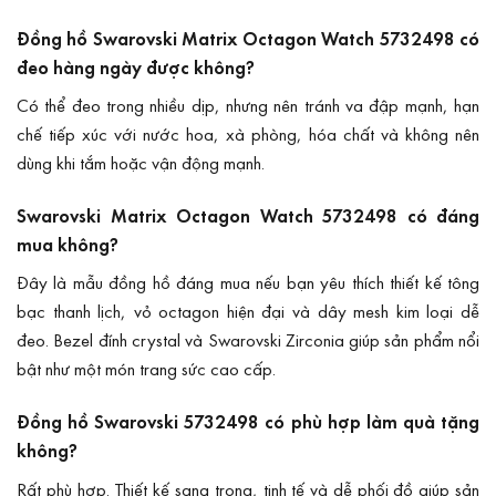
Đồng hồ Swarovski Matrix Octagon Watch 5732498 có
đeo hàng ngày được không?
Có thể đeo trong nhiều dịp, nhưng nên tránh va đập mạnh, hạn
chế tiếp xúc với nước hoa, xà phòng, hóa chất và không nên
dùng khi tắm hoặc vận động mạnh.
Swarovski Matrix Octagon Watch 5732498 có đáng
mua không?
Đây là mẫu đồng hồ đáng mua nếu bạn yêu thích thiết kế tông
bạc thanh lịch, vỏ octagon hiện đại và dây mesh kim loại dễ
đeo. Bezel đính crystal và Swarovski Zirconia giúp sản phẩm nổi
bật như một món trang sức cao cấp.
Đồng hồ Swarovski 5732498 có phù hợp làm quà tặng
không?
Rất phù hợp. Thiết kế sang trọng, tinh tế và dễ phối đồ giúp sản