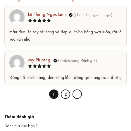
Lê Phùng Ngọc Linh
Được xếp
5
mẫu đeo lên tay rất sang và đẹp ạ, chính hãng swa luôn, rất là
hạng
5
sao
vừa vặn nha
Mỹ Phương
Được xếp
5
Đồng hồ chính hãng, đeo sáng lắm, đóng gói hàng bọc rất kĩ ạ
hạng
5
sao
1
2
→
Thêm đánh giá
Đánh giá của bạn
*