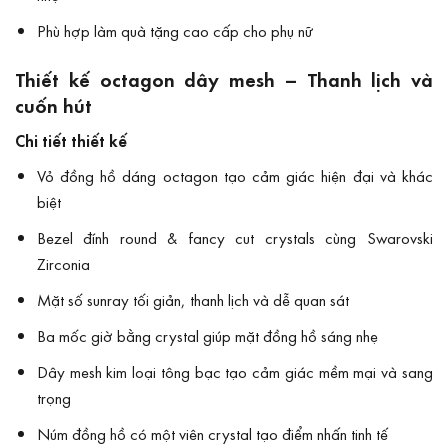
Phù hợp làm quà tặng cao cấp cho phụ nữ
Thiết kế octagon dây mesh – Thanh lịch và
cuốn hút
Chi tiết thiết kế
Vỏ đồng hồ dáng octagon tạo cảm giác hiện đại và khác
biệt
Bezel đính round & fancy cut crystals cùng Swarovski
Zirconia
Mặt số sunray tối giản, thanh lịch và dễ quan sát
Ba mốc giờ bằng crystal giúp mặt đồng hồ sáng nhẹ
Dây mesh kim loại tông bạc tạo cảm giác mềm mại và sang
trọng
Núm đồng hồ có một viên crystal tạo điểm nhấn tinh tế