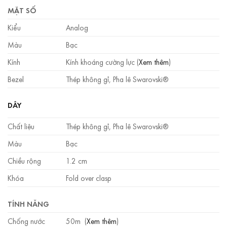
MẶT SỐ
Kiểu
Analog
Màu
Bạc
Kính
Kính khoáng cường lực (
Xem thêm
)
Bezel
Thép không gỉ, Pha lê Swarovski®
DÂY
Chất liệu
Thép không gỉ, Pha lê Swarovski®
Màu
Bạc
Chiều rộng
1.2 cm
Khóa
Fold over clasp
TÍNH NĂNG
Chống nước
50m (
Xem thêm
)