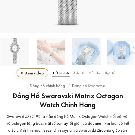
Xem video
Tất cả ảnh
Ảnh 3D
Mẫu đeo
Thực tế
Đồng hồ chính hãng
/
Đồng hồ Swarovski
Đồng Hồ Swarovski Matrix Octagon
Watch Chính Hãng
Swarovski 5732498 là mẫu đồng hồ Matrix Octagon Watch nổi bật với
vỏ octagon tông bạc, mặt số sunray tối giản và dây mesh kim loại có thể
điều chỉnh linh hoạt. Bezel đính crystal và Swarovski Zirconia giúp sản