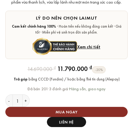
phẩm vừa thanh lịch, vừa lấp lánh như một món trang sức cao cấp.
LÝ DO NÊN CHỌN LAIMUT
Cam kết chính hãng 100%
· Hoàn tiền nếu không đúng cam kết · Giá
tốt · Miễn phí vệ sinh trọn đời sản phẩm.
Xem chi tiết
Giá
Giá
₫
11.790.000
₫
14.690.000
-20%
gốc
hiện
Trả góp
bằng CCCD (Fundiin) / hoặc bằng Thẻ tín dụng (Alepay)
là:
tại
14.690.000 ₫.
là:
Đã bán 201
·
3 đánh giá
·
Hàng sẵn, giao ngay
11.790.000 ₫.
Đồng Hồ Swarovski Matrix Octagon Watch Chính Hãng số lượ
MUA NGAY
LIÊN HỆ