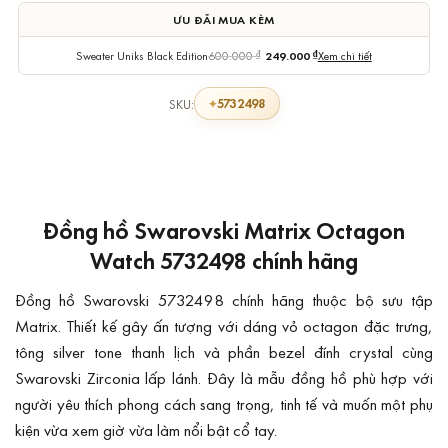
ƯU ĐÃI MUA KÈM
Sweater Uniks Black Edition
600.000
₫
249.000
₫
Xem chi tiết
5732498
SKU:
Đồng hồ Swarovski Matrix Octagon
Watch 5732498 chính hãng
Đồng hồ Swarovski 5732498 chính hãng thuộc bộ sưu tập
Matrix. Thiết kế gây ấn tượng với dáng vỏ octagon đặc trưng,
tông silver tone thanh lịch và phần bezel đính crystal cùng
Swarovski Zirconia lấp lánh. Đây là mẫu đồng hồ phù hợp với
người yêu thích phong cách sang trọng, tinh tế và muốn một phụ
kiện vừa xem giờ vừa làm nổi bật cổ tay.