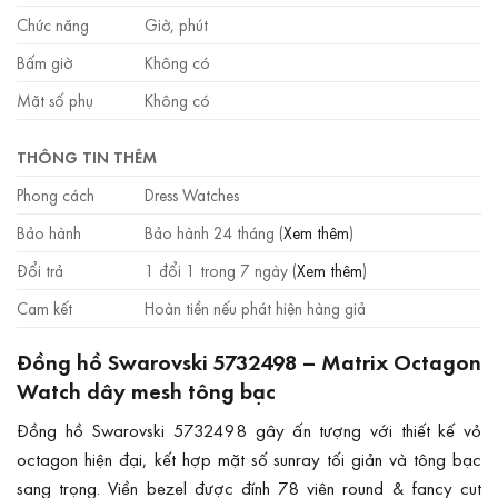
Chức năng
Giờ, phút
Bấm giờ
Không có
Mặt số phụ
Không có
THÔNG TIN THÊM
Phong cách
Dress Watches
Bảo hành
Bảo hành 24 tháng (
Xem thêm
)
Đổi trả
1 đổi 1 trong 7 ngày (
Xem thêm
)
Cam kết
Hoàn tiền nếu phát hiện hàng giả
Đồng hồ Swarovski 5732498 – Matrix Octagon
Watch dây mesh tông bạc
Đồng hồ Swarovski 5732498 gây ấn tượng với thiết kế vỏ
octagon hiện đại, kết hợp mặt số sunray tối giản và tông bạc
sang trọng. Viền bezel được đính 78 viên round & fancy cut