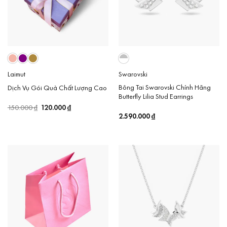
Laimut
Swarovski
Bông Tai Swarovski Chính Hãng
Dịch Vụ Gói Quà Chất Lượng Cao
Butterfly Lilia Stud Earrings
Giá
120.000
₫
Giá
150.000
₫
gốc
hiện
2.590.000
₫
là:
tại
150.000 ₫.
là:
120.000 ₫.