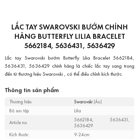
LẮC TAY SWAROVSKI BƯỚM CHÍNH
HÃNG BUTTERFLY LILIA BRACELET
5662184, 5636431, 5636429
Lắc tay Swarovski bướm Butterfly Lilia Bracelet 5662184,
5636431, 5636429 chính hãng là chiếc lắc tay sang trọng
đến từ thương hiệu Swarovski , có thể điều chỉnh kích thước.
Thông tin sản phẩm
Thương hiệu
Swarovski
(Áo)
Bộ sưu tập
Lilia
5662184, 5636431,
Article no.
5636429
Kích thước
9-24cm