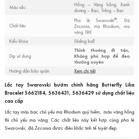
Hồng – Vàng hồng, Xanh
Màu sắc
dương – Bạc, Trắng – Bạc
®
Pha lê Swarovski
, Đá
Chất liệu
Zirconia, mạ Rhodium, mạ
vàng 18K
Kiểu khóa
Sliding ball
Thỉnh thoảng đi tiệc,
Dịp sử dụng
Không phù hợp để đeo
thường xuyên
Hướng dẫn bảo quản
Xem chi tiết
Lắc tay Swarovski bướm chính hãng Butterfly Lilia
Bracelet 5662184, 5636431, 5636429 sử dụng chất liệu
cao cấp
Lắc tay màu bạc chủ yếu mạ Rhodium quý hiếm, màu vàng hồng
thì chủ yếu mạ vàng. Các chất liệu này kết hợp cùng pha lê
Swarovski, đá Zirconia được điêu khắc tinh tế tuyệt đẹp.