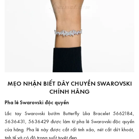
MẸO NHẬN BIẾT DÂY CHUYỀN SWAROVSKI
CHÍNH HÃNG
Pha lê Swarovski độc quyền
Lắc tay Swarovski bướm Butterfly Lilia Bracelet 5662184,
5636431, 5636429 được làm từ pha lê Swarovski độc quyền
của hãng. Pha lê này được cắt rất tinh xảo, nét cắt dứt khoát,
tinh tế và có độ trong suốt tuyệt đẹp.