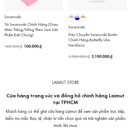
Swarovski
Túi Swarovski Chính Hãng (Giao
Swarovski
Màu Trắng/Hồng Theo Size Sản
Dây Chuyền Swarovski Bướm
Phẩm Đặt Chung)
Chính Hãng Butterfly Lilia
Necklace
Giá
100.000
₫
Giá
160.000
₫
gốc
hiện
là:
tại
Giá
3.190.000
₫
Giá
3.590.000
₫
160.000 ₫.
là:
gốc
hiện
100.000 ₫.
là:
tại
3.590.000 ₫.
là:
3.190.000 
LAIMUT STORE
Cửa hàng trang sức và đồng hồ chính hãng Laimut
tại TPHCM
Khách hàng có thể ghé cửa hàng Laimut để xem sản phẩm trực tiếp,
kiểm tra mẫu thực tế, nhận tư vấn chọn quà và trải nghiệm sản phẩm
trước khi mua.