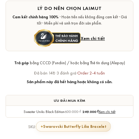
LÝ DO NÊN CHỌN LAIMUT
Cam kết chính hãng 100%
· Hoàn tiền nếu không đúng cam kết · Giá
tốt · Miễn phí vệ sinh trọn đời sản phẩm.
Xem chi tiết
Trả góp
bằng CCCD (Fundiin) / hoặc bằng Thẻ tín dụng (Alepay)
Đã bán 148
·
3 đánh giá
·
Order 2-4 tuần
Sản phẩm này đã hết hàng hoặc không có sẵn.
ƯU ĐÃI MUA KÈM
Sweater Uniks Black Edition
600.000
₫
249.000
₫
Xem chi tiết
Swarovski Butterfly Lilia Bracelet
SKU: