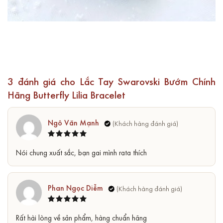
3 đánh giá cho
Lắc Tay Swarovski Bướm Chính
Hãng Butterfly Lilia Bracelet
Ngô Văn Mạnh
Được xếp
5
Nói chung xuất sắc, bạn gai mình rata thích
hạng
5
sao
Phan Ngọc Diễm
Được xếp
5
Rất hài lòng về sản phẩm, hàng chuẩn hãng
hạng
5