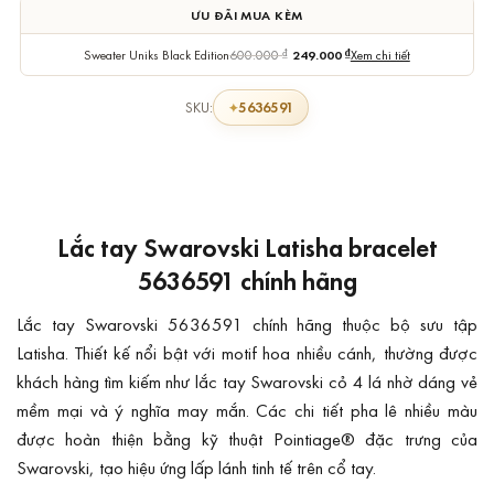
ƯU ĐÃI MUA KÈM
Sweater Uniks Black Edition
600.000
₫
249.000
₫
Xem chi tiết
5636591
SKU:
Lắc tay Swarovski Latisha bracelet
5636591 chính hãng
Lắc tay Swarovski 5636591 chính hãng thuộc bộ sưu tập
Latisha. Thiết kế nổi bật với motif hoa nhiều cánh, thường được
khách hàng tìm kiếm như lắc tay Swarovski cỏ 4 lá nhờ dáng vẻ
mềm mại và ý nghĩa may mắn. Các chi tiết pha lê nhiều màu
được hoàn thiện bằng kỹ thuật Pointiage® đặc trưng của
Swarovski, tạo hiệu ứng lấp lánh tinh tế trên cổ tay.