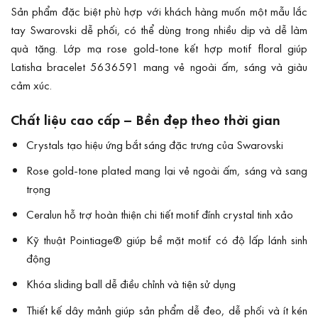
Sản phẩm đặc biệt phù hợp với khách hàng muốn một mẫu lắc
tay Swarovski dễ phối, có thể dùng trong nhiều dịp và dễ làm
quà tặng. Lớp mạ rose gold-tone kết hợp motif floral giúp
Latisha bracelet 5636591 mang vẻ ngoài ấm, sáng và giàu
cảm xúc.
Chất liệu cao cấp – Bền đẹp theo thời gian
Crystals tạo hiệu ứng bắt sáng đặc trưng của Swarovski
Rose gold-tone plated mang lại vẻ ngoài ấm, sáng và sang
trọng
Ceralun hỗ trợ hoàn thiện chi tiết motif đính crystal tinh xảo
Kỹ thuật Pointiage® giúp bề mặt motif có độ lấp lánh sinh
động
Khóa sliding ball dễ điều chỉnh và tiện sử dụng
Thiết kế dây mảnh giúp sản phẩm dễ đeo, dễ phối và ít kén