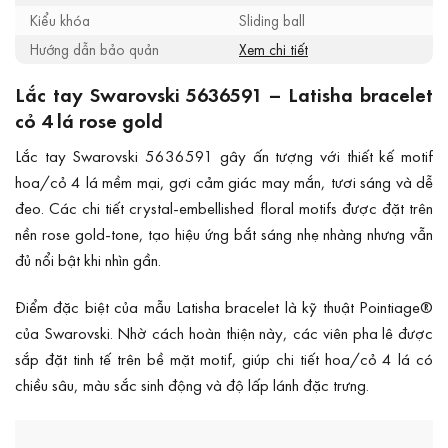
Kiểu khóa
Sliding ball
Hướng dẫn bảo quản
Xem chi tiết
Lắc tay Swarovski 5636591 – Latisha bracelet
cỏ 4 lá rose gold
Lắc tay Swarovski 5636591 gây ấn tượng với thiết kế motif
hoa/cỏ 4 lá mềm mại, gợi cảm giác may mắn, tươi sáng và dễ
đeo. Các chi tiết crystal-embellished floral motifs được đặt trên
nền rose gold-tone, tạo hiệu ứng bắt sáng nhẹ nhàng nhưng vẫn
đủ nổi bật khi nhìn gần.
Điểm đặc biệt của mẫu Latisha bracelet là kỹ thuật Pointiage®
của Swarovski. Nhờ cách hoàn thiện này, các viên pha lê được
sắp đặt tinh tế trên bề mặt motif, giúp chi tiết hoa/cỏ 4 lá có
chiều sâu, màu sắc sinh động và độ lấp lánh đặc trưng.