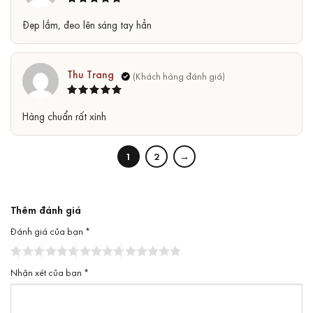
Được xếp
5
Đẹp lắm, đeo lên sáng tay hẳn
hạng
5
sao
Thu Trang
Được xếp
5
Hàng chuẩn rất xinh
hạng
5
sao
1
2
→
Thêm đánh giá
Đánh giá của bạn
*
Nhận xét của bạn
*