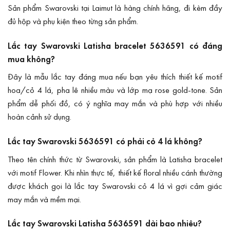
Sản phẩm Swarovski tại Laimut là hàng chính hãng, đi kèm đầy
đủ hộp và phụ kiện theo từng sản phẩm.
Lắc tay Swarovski Latisha bracelet 5636591 có đáng
mua không?
Đây là mẫu lắc tay đáng mua nếu bạn yêu thích thiết kế motif
hoa/cỏ 4 lá, pha lê nhiều màu và lớp mạ rose gold-tone. Sản
phẩm dễ phối đồ, có ý nghĩa may mắn và phù hợp với nhiều
hoàn cảnh sử dụng.
Lắc tay Swarovski 5636591 có phải cỏ 4 lá không?
Theo tên chính thức từ Swarovski, sản phẩm là Latisha bracelet
với motif Flower. Khi nhìn thực tế, thiết kế floral nhiều cánh thường
được khách gọi là lắc tay Swarovski cỏ 4 lá vì gợi cảm giác
may mắn và mềm mại.
Lắc tay Swarovski Latisha 5636591 dài bao nhiêu?