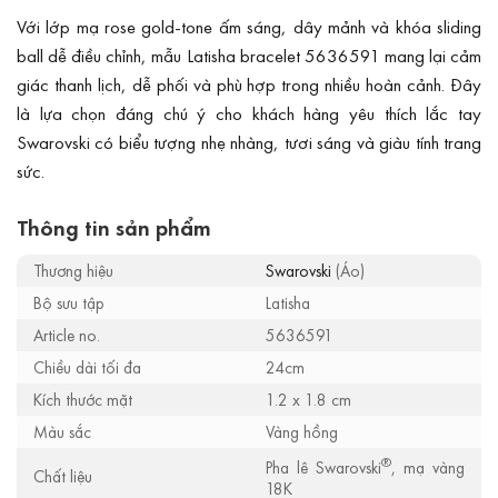
Với lớp mạ rose gold-tone ấm sáng, dây mảnh và khóa sliding
ball dễ điều chỉnh, mẫu Latisha bracelet 5636591 mang lại cảm
giác thanh lịch, dễ phối và phù hợp trong nhiều hoàn cảnh. Đây
là lựa chọn đáng chú ý cho khách hàng yêu thích lắc tay
Swarovski có biểu tượng nhẹ nhàng, tươi sáng và giàu tính trang
sức.
Thông tin sản phẩm
Thương hiệu
Swarovski
(Áo)
Bộ sưu tập
Latisha
Article no.
5636591
Chiều dài tối đa
24cm
Kích thước mặt
1.2 x 1.8 cm
Màu sắc
Vàng hồng
®
Pha lê Swarovski
, mạ vàng
Chất liệu
18K