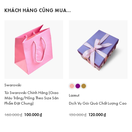
KHÁCH HÀNG CŨNG MUA…
Swarovski
Túi Swarovski Chính Hãng (Giao
Laimut
Màu Trắng/Hồng Theo Size Sản
Dịch Vụ Gói Quà Chất Lượng Cao
Phẩm Đặt Chung)
Giá
120.000
₫
Giá
Giá
100.000
₫
Giá
150.000
₫
160.000
₫
gốc
hiện
gốc
hiện
là:
tại
là:
tại
150.000 ₫.
là:
160.000 ₫.
là:
120.000 ₫.
100.000 ₫.