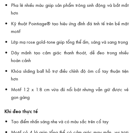
Pha lê nhiều màu giúp sản phẩm trông sinh động và bắt mắt
hơn
Kỹ thuật Pointiage® tạo hiệu ứng đính đá tinh tế trên bề mặt
motif
Lớp mạ rose gold-tone giúp tổng thể ấm, sáng và sang trọng
Dây mảnh tạo cảm giác thanh thoát, dễ đeo trong nhiều
hoàn cảnh
Khóa sliding ball hỗ trợ điều chỉnh độ ôm cổ tay thuận tiện
hơn
Motif 1.2 x 1.8 cm vừa đủ nổi bật nhưng vẫn giữ được vẻ
gọn gàng
Khi đeo thực tế
Tạo điểm nhấn sáng nhẹ và có màu sắc trên cổ tay
Motif cỏ 4 lá giúp tổng thể có cảm giác may mắn, vui tươi