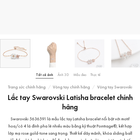
Tất cả ảnh
Ảnh 3D
Mẫu đeo
Thực tế
Trang sức chính hãng
/
Vòng tay chính hãng
/
Vòng tay Swarovski
Lắc tay Swarovski Latisha bracelet chính
hãng
Swarovski 5636591 là mẫu lắc tay Latisha bracelet nổi bật với motif
hoa/cỏ 4 lá đính pha lê nhiều màu bằng kỹ thuật Pointiage®, kết hợp
lớp mạ rose gold-tone sang trọng. Thiết kế dây mảnh, khóa sliding ball