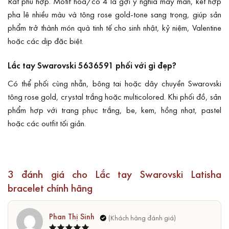
Rất phù hợp. Motif hoa/cỏ 4 lá gợi ý nghĩa may mắn, kết hợp
pha lê nhiều màu và tông rose gold-tone sang trọng, giúp sản
phẩm trở thành món quà tinh tế cho sinh nhật, kỷ niệm, Valentine
hoặc các dịp đặc biệt.
Lắc tay Swarovski 5636591 phối với gì đẹp?
Có thể phối cùng nhẫn, bông tai hoặc dây chuyền Swarovski
tông rose gold, crystal trắng hoặc multicolored. Khi phối đồ, sản
phẩm hợp với trang phục trắng, be, kem, hồng nhạt, pastel
hoặc các outfit tối giản.
3 đánh giá cho
Lắc tay Swarovski Latisha
bracelet chính hãng
Phan Thị Sinh