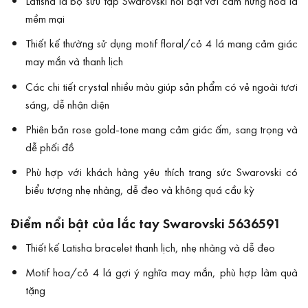
Latisha là bộ sưu tập Swarovski nổi bật với cảm hứng hoa lá
mềm mại
Thiết kế thường sử dụng motif floral/cỏ 4 lá mang cảm giác
may mắn và thanh lịch
Các chi tiết crystal nhiều màu giúp sản phẩm có vẻ ngoài tươi
sáng, dễ nhận diện
Phiên bản rose gold-tone mang cảm giác ấm, sang trọng và
dễ phối đồ
Phù hợp với khách hàng yêu thích trang sức Swarovski có
biểu tượng nhẹ nhàng, dễ đeo và không quá cầu kỳ
Điểm nổi bật của lắc tay Swarovski 5636591
Thiết kế Latisha bracelet thanh lịch, nhẹ nhàng và dễ đeo
Motif hoa/cỏ 4 lá gợi ý nghĩa may mắn, phù hợp làm quà
tặng