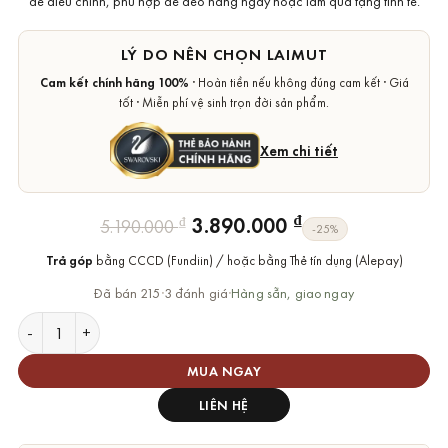
dễ điều chỉnh, phù hợp để đeo hằng ngày hoặc làm quà tặng tinh tế.
LÝ DO NÊN CHỌN LAIMUT
Cam kết chính hãng 100%
· Hoàn tiền nếu không đúng cam kết · Giá
tốt · Miễn phí vệ sinh trọn đời sản phẩm.
Xem chi tiết
Giá
Giá
₫
3.890.000
₫
5.190.000
-25%
gốc
hiện
Trả góp
bằng CCCD (Fundiin) / hoặc bằng Thẻ tín dụng (Alepay)
là:
tại
5.190.000 ₫.
là:
Đã bán 215
·
3 đánh giá
·
Hàng sẵn, giao ngay
3.890.000 ₫.
Lắc tay Swarovski Latisha bracelet chính hãng số lượng
MUA NGAY
LIÊN HỆ