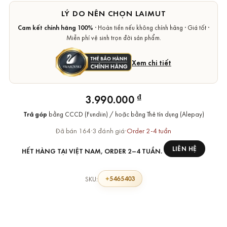
LÝ DO NÊN CHỌN LAIMUT
Cam kết chính hãng 100%
· Hoàn tiền nếu không chính hãng · Giá tốt ·
Miễn phí vệ sinh trọn đời sản phẩm.
Xem chi tiết
₫
3.990.000
Trả góp
bằng CCCD (Fundiin) / hoặc bằng Thẻ tín dụng (Alepay)
Đã bán 164
·
3 đánh giá
·
Order 2-4 tuần
LIÊN HỆ
HẾT HÀNG TẠI VIỆT NAM, ORDER 2–4 TUẦN.
5465403
SKU: