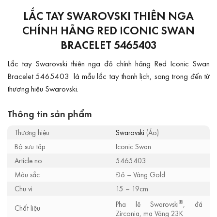
LẮC TAY SWAROVSKI THIÊN NGA
CHÍNH HÃNG RED ICONIC SWAN
BRACELET 5465403
Lắc tay Swarovski thiên nga đỏ chính hãng Red Iconic Swan
Bracelet 5465403 là mẫu lắc tay thanh lịch, sang trọng đến từ
thương hiệu Swarovski.
Thông tin sản phẩm
Thương hiệu
Swarovski
(Áo)
Bộ sưu tập
Iconic Swan
Article no.
5465403
Màu sắc
Đỏ – Vàng Gold
Chu vi
15 – 19cm
®
Pha lê Swarovski
, đá
Chất liệu
Zirconia, mạ Vàng 23K