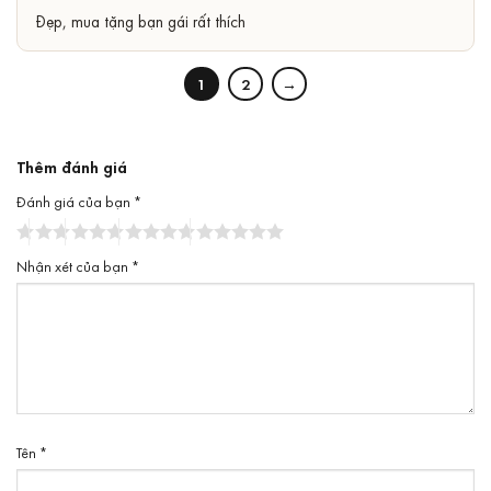
Được xếp
5
Đẹp, mua tặng bạn gái rất thích
hạng
5
sao
1
2
→
Thêm đánh giá
Đánh giá của bạn
*
Nhận xét của bạn
*
Tên
*