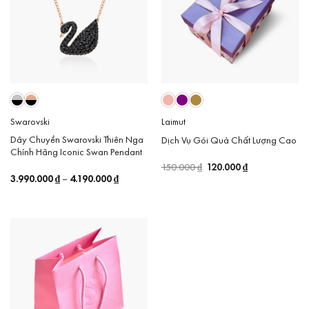
Swarovski
Laimut
Dây Chuyền Swarovski Thiên Nga
Dịch Vụ Gói Quà Chất Lượng Cao
Chính Hãng Iconic Swan Pendant
Giá
120.000
₫
Giá
150.000
₫
gốc
hiện
3.990.000
₫
4.190.000
₫
Price
–
là:
tại
range:
150.000 ₫.
là:
3.990.000 ₫
120.000 ₫.
through
4.190.000 ₫