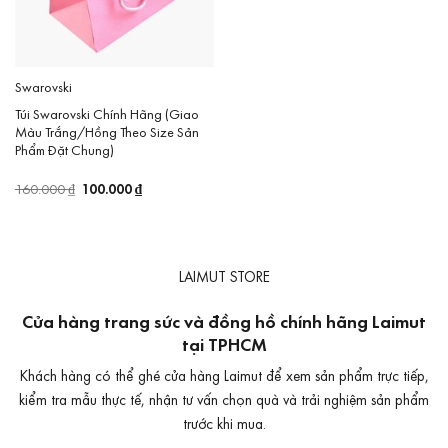
Swarovski
Túi Swarovski Chính Hãng (Giao
Màu Trắng/Hồng Theo Size Sản
Phẩm Đặt Chung)
Giá
100.000
₫
Giá
160.000
₫
gốc
hiện
là:
tại
160.000 ₫.
là:
100.000 ₫.
LAIMUT STORE
Cửa hàng trang sức và đồng hồ chính hãng Laimut
tại TPHCM
Khách hàng có thể ghé cửa hàng Laimut để xem sản phẩm trực tiếp,
kiểm tra mẫu thực tế, nhận tư vấn chọn quà và trải nghiệm sản phẩm
trước khi mua.