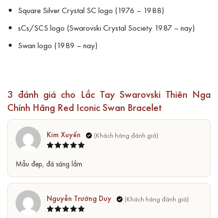
Square Silver Crystal SC logo (1976 – 1988)
sCs/SCS logo (Swarovski Crystal Society 1987 – nay)
Swan logo (1989 – nay)
3 đánh giá cho
Lắc Tay Swarovski Thiên Nga
Chính Hãng Red Iconic Swan Bracelet
Kim Xuyến
Được xếp
5
Mẫu đẹp, đá sáng lắm
hạng
5
sao
Nguyễn Trường Duy