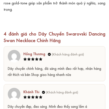
rose gold-tone giúp sản phẩm trở thành món quà ý nghĩa, sang
trọng.
4 đánh giá cho
Dây Chuyền Swarovski Dancing
Swan Necklace Chính Hãng
Hồng Thương
Được xếp
5
Dây chuyền chính hãng, đá sáng mình đeo rất hợp, nhận hàng
hạng
5
sao
rất thích và bên Shop giao hàng nhanh nữa
Khánh Thi
Được xếp
5
Dây chuyền đẹp, đeo sáng. Mình đeo thấy sang lắm á
hạng
5