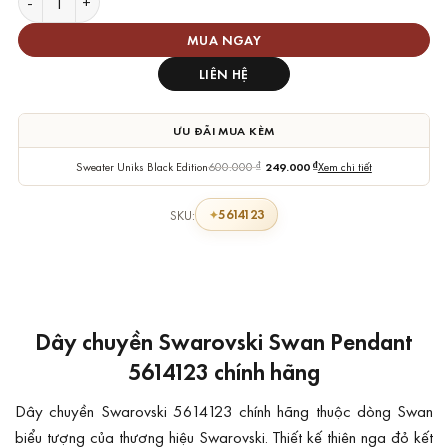
MUA NGAY
LIÊN HỆ
ƯU ĐÃI MUA KÈM
Sweater Uniks Black Edition
600.000
₫
249.000
₫
Xem chi tiết
5614123
SKU:
Dây chuyền Swarovski Swan Pendant
5614123 chính hãng
Dây chuyền Swarovski 5614123 chính hãng thuộc dòng Swan
biểu tượng của thương hiệu Swarovski. Thiết kế thiên nga đỏ kết