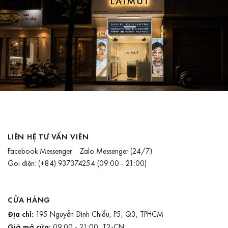
LIÊN HỆ TƯ VẤN VIÊN
Facebook Messenger
Zalo Messenger
(24/7)
Gọi điện:
(+84) 937374254
(09:00 - 21:00)
CỬA HÀNG
Địa chỉ:
195 Nguyễn Đình Chiểu, P5, Q3, TPHCM
Giờ mở cửa:
09:00 - 21:00, T2-CN