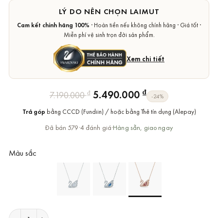
LÝ DO NÊN CHỌN LAIMUT
Cam kết chính hãng 100%
· Hoàn tiền nếu không chính hãng · Giá tốt ·
Miễn phí vệ sinh trọn đời sản phẩm.
Xem chi tiết
Giá
Giá
₫
5.490.000
₫
7.190.000
-24%
gốc
hiện
Trả góp
bằng CCCD (Fundiin) / hoặc bằng Thẻ tín dụng (Alepay)
là:
tại
7.190.000 ₫.
là:
Đã bán 579
·
4 đánh giá
·
Hàng sẵn, giao ngay
5.490.000 ₫.
Màu sắc
Dây Chuyền Swarovski Dancing Swan Necklace Chính Hãng số