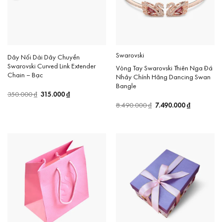
Swarovski
Dây Nối Dài Dây Chuyền
Swarovski Curved Link Extender
Vòng Tay Swarovski Thiên Nga Đá
Chain – Bạc
Nhảy Chính Hãng Dancing Swan
Bangle
Giá
315.000
₫
Giá
350.000
₫
gốc
hiện
Giá
7.490.000
₫
Giá
8.490.000
₫
là:
tại
gốc
hiện
350.000 ₫.
là:
là:
tại
315.000 ₫.
8.490.000 ₫.
là:
7.490.000 