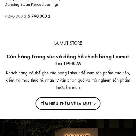
Dancing Swan Pierced Earrings
Giá
5.790.000
₫
Giá
7.290.000
₫
gốc
hiện
là:
tại
7.290.000 ₫.
là:
5.790.000 ₫.
LAIMUT STORE
Cửa hàng trang sức và đồng hồ chính hãng Laimut
tại TPHCM
Khách hàng có thể ghé cửa hàng Laimut để xem sản phẩm trực tiếp,
kiểm tra mẫu thực tế, nhận tư vấn chọn quà và trải nghiệm sản phẩm
trước khi mua.
TÌM HIỂU THÊM VỀ LAIMUT