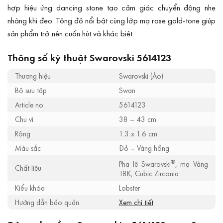
hợp hiệu ứng dancing stone tạo cảm giác chuyển động nhẹ
nhàng khi đeo. Tông đỏ nổi bật cùng lớp mạ rose gold-tone giúp
sản phẩm trở nên cuốn hút và khác biệt.
Thông số kỹ thuật Swarovski 5614123
Thương hiệu
Swarovski (Áo)
Bộ sưu tập
Swan
Article no.
5614123
Chu vi
38 – 43 cm
Rộng
1.3 x 1.6 cm
Màu sắc
Đỏ – Vàng hồng
®
Pha lê Swarovski
, mạ Vàng
Chất liệu
18K, Cubic Zirconia
Kiểu khóa
Lobster
Hướng dẫn bảo quản
Xem chi tiết