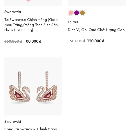
Swarovski
Túi Swarovski Chính Hãng (Giao
Laimut
Màu Trắng/Hồng Theo Size Sản
Dịch Vụ Gói Quà Chất Lượng Cao
Phẩm Đặt Chung)
Giá
120.000
₫
Giá
Giá
100.000
₫
Giá
150.000
₫
160.000
₫
gốc
hiện
gốc
hiện
là:
tại
là:
tại
150.000 ₫.
là:
160.000 ₫.
là:
120.000 ₫.
100.000 ₫.
Swarovski
Bông Tai Swarovski Chính Hãng