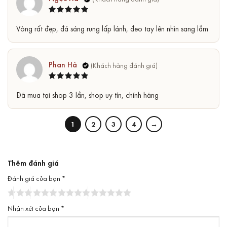
Được xếp
5
Vòng rất đẹp, đá sáng rung lấp lánh, đeo tay lên nhìn sang lắm
hạng
5
sao
Phan Hà
Được xếp
5
Đã mua tại shop 3 lần, shop uy tín, chính hãng
hạng
5
sao
1
2
3
4
→
Thêm đánh giá
Đánh giá của bạn
*
Nhận xét của bạn
*