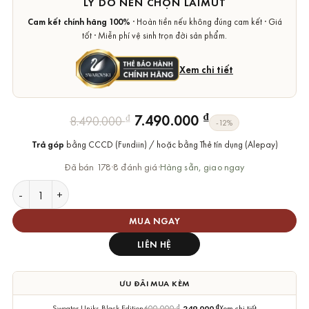
LÝ DO NÊN CHỌN LAIMUT
Cam kết chính hãng 100%
· Hoàn tiền nếu không đúng cam kết · Giá
tốt · Miễn phí vệ sinh trọn đời sản phẩm.
Xem chi tiết
Giá
Giá
₫
7.490.000
₫
8.490.000
-12%
gốc
hiện
Trả góp
bằng CCCD (Fundiin) / hoặc bằng Thẻ tín dụng (Alepay)
là:
tại
8.490.000 ₫.
là:
Đã bán 178
·
8 đánh giá
·
Hàng sẵn, giao ngay
7.490.000 ₫.
Vòng Tay Swarovski Thiên Nga Đá Nhảy Chính Hãng Dancing S
MUA NGAY
LIÊN HỆ
ƯU ĐÃI MUA KÈM
Sweater Uniks Black Edition
600.000
₫
249.000
₫
Xem chi tiết