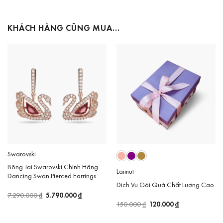
KHÁCH HÀNG CŨNG MUA…
Swarovski
Bông Tai Swarovski Chính Hãng
Laimut
Dancing Swan Pierced Earrings
Dịch Vụ Gói Quà Chất Lượng Cao
Giá
5.790.000
₫
Giá
7.290.000
₫
gốc
hiện
Giá
120.000
₫
Giá
150.000
₫
là:
tại
gốc
hiện
7.290.000 ₫.
là:
là:
tại
5.790.000 ₫.