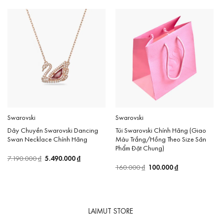
150.000 ₫.
là:
120.000 ₫.
Swarovski
Swarovski
Dây Chuyền Swarovski Dancing
Túi Swarovski Chính Hãng (Giao
Swan Necklace Chính Hãng
Màu Trắng/Hồng Theo Size Sản
Phẩm Đặt Chung)
Giá
5.490.000
₫
Giá
7.190.000
₫
gốc
hiện
Giá
100.000
₫
Giá
160.000
₫
là:
tại
gốc
hiện
7.190.000 ₫.
là:
là:
tại
5.490.000 ₫.
160.000 ₫.
là:
100.000 ₫.
LAIMUT STORE